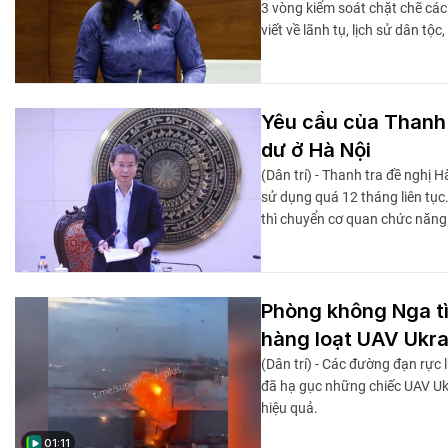
3 vòng kiểm soát chặt chẽ cá
viết về lãnh tụ, lịch sử dân tộc
Yêu cầu của Thanh t
dư ở Hà Nội
(Dân trí) - Thanh tra đề nghị H
sử dụng quá 12 tháng liên tục
thì chuyển cơ quan chức năng
Phòng không Nga tì
hàng loạt UAV Ukra
(Dân trí) - Các đường đạn rực
đã hạ gục những chiếc UAV Ukr
hiệu quả.
01:11