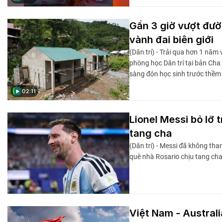
Gần 3 giờ vượt đườ
vành đai biên giới
(Dân trí) - Trải qua hơn 1 năm 
phòng học Dân trí tại bản Cha
sàng đón học sinh trước thềm
02:11
Lionel Messi bỏ lỡ 
tang cha
(Dân trí) - Messi đã không th
quê nhà Rosario chịu tang cha
Việt Nam - Austral