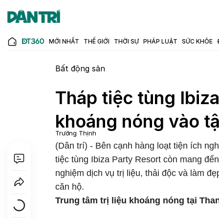
MỚI NHẤT
THẾ GIỚI
THỜI SỰ
PHÁP LUẬT
SỨC KHỎE
Bất động sản
Tháp tiệc tùng Ibiz
khoáng nóng vào tậ
Trường Thịnh
(Dân trí) - Bên cạnh hàng loạt tiện ích n
tiệc tùng Ibiza Party Resort còn mang đến
nghiệm dịch vụ trị liệu, thải độc và làm đ
căn hộ.
Trung tâm trị liệu khoáng nóng tại Th