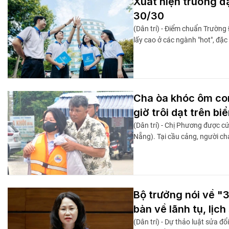
Xuất hiện trường đ
30/30
(Dân trí) - Điểm chuẩn Trườn
lấy cao ở các ngành "hot", đặc 
Cha òa khóc ôm co
giờ trôi dạt trên bi
(Dân trí) - Chị Phương được cứ
Nẵng). Tại cầu cảng, người c
Bộ trưởng nói về "
bản về lãnh tụ, lịch
(Dân trí) - Dự thảo luật sửa đ