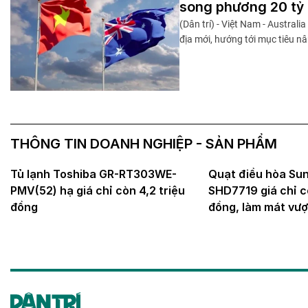
song phương 20 tỷ
(Dân trí) - Việt Nam - Austral
địa mới, hướng tới mục tiêu n
THÔNG TIN DOANH NGHIỆP - SẢN PHẨM
Tủ lạnh Toshiba GR-RT303WE-
Quạt điều hòa Su
PMV(52) hạ giá chỉ còn 4,2 triệu
SHD7719 giá chỉ c
đồng
đồng, làm mát vượt